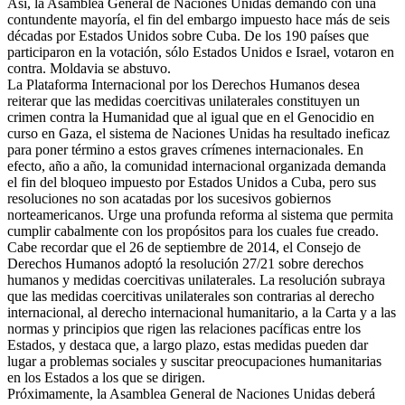
Así, la Asamblea General de Naciones Unidas demandó con una
contundente mayoría, el fin del embargo impuesto hace más de seis
décadas por Estados Unidos sobre Cuba. De los 190 países que
participaron en la votación, sólo Estados Unidos e Israel, votaron en
contra. Moldavia se abstuvo.
La Plataforma Internacional por los Derechos Humanos desea
reiterar que las medidas coercitivas unilaterales constituyen un
crimen contra la Humanidad que al igual que en el Genocidio en
curso en Gaza, el sistema de Naciones Unidas ha resultado ineficaz
para poner término a estos graves crímenes internacionales. En
efecto, año a año, la comunidad internacional organizada demanda
el fin del bloqueo impuesto por Estados Unidos a Cuba, pero sus
resoluciones no son acatadas por los sucesivos gobiernos
norteamericanos. Urge una profunda reforma al sistema que permita
cumplir cabalmente con los propósitos para los cuales fue creado.
Cabe recordar que el 26 de septiembre de 2014, el Consejo de
Derechos Humanos adoptó la resolución 27/21 sobre derechos
humanos y medidas coercitivas unilaterales. La resolución subraya
que las medidas coercitivas unilaterales son contrarias al derecho
internacional, al derecho internacional humanitario, a la Carta y a las
normas y principios que rigen las relaciones pacíficas entre los
Estados, y destaca que, a largo plazo, estas medidas pueden dar
lugar a problemas sociales y suscitar preocupaciones humanitarias
en los Estados a los que se dirigen.
Próximamente, la Asamblea General de Naciones Unidas deberá