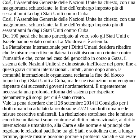
Così, l’Assemblea Generale delle Nazioni Unite ha chiesto, con una
maggioranza schiacciante, la fine dell’embargo imposto più di
sessant’anni fa dagli Stati Uniti contro Cuba.
Così, l’Assemblea Generale delle Nazioni Unite ha chiesto, con una
maggioranza schiacciante, la fine dell’embargo imposto più di
sessant’anni fa dagli Stati Uniti contro Cuba.
Dei 190 paesi che hanno partecipato al voto, solo gli Stati Uniti e
Israele hanno votato contro. La Moldova si è astenuta.
La Piattaforma Internazionale per i Diritti Umani desidera ribadire
che le misure coercitive unilaterali costituiscono un crimine contro
l’umanità e che, come nel caso del genocidio in corso a Gaza, il
sistema delle Nazioni Unite si è dimostrato inefficace nel porre fine a
questi gravi crimini internazionali. Infatti, anno dopo anno, la
comunità internazionale organizzata reclama la fine del blocco
imposto dagli Stati Uniti a Cuba, ma le sue risoluzioni non vengono
rispettate dai successivi governi nordamericani. È urgentemente
necessaria una profonda riforma del sistema per rispettare
pienamente gli scopi per cui è stato creato.
Vale la pena ricordare che il 26 settembre 2014 il Consiglio per i
diritti umani ha adottato la risoluzione 27/21 sui diritti umani e le
misure coercitive unilaterali. La risoluzione sottolinea che le misure
coercitive unilaterali sono contrarie al diritto internazionale, al diritto
internazionale umanitario, alla Carta e alle norme e ai principi che
regolano le relazioni pacifiche tra gli Stati, e sottolinea che, a lungo
termine, queste misure possono portare a problemi sociali e sollevare