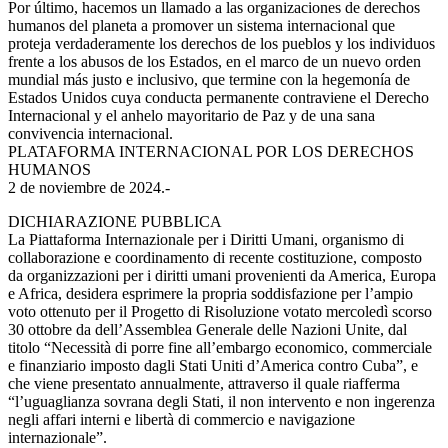
Por último, hacemos un llamado a las organizaciones de derechos
humanos del planeta a promover un sistema internacional que
proteja verdaderamente los derechos de los pueblos y los individuos
frente a los abusos de los Estados, en el marco de un nuevo orden
mundial más justo e inclusivo, que termine con la hegemonía de
Estados Unidos cuya conducta permanente contraviene el Derecho
Internacional y el anhelo mayoritario de Paz y de una sana
convivencia internacional.
PLATAFORMA INTERNACIONAL POR LOS DERECHOS
HUMANOS
2 de noviembre de 2024.-
DICHIARAZIONE PUBBLICA
La Piattaforma Internazionale per i Diritti Umani, organismo di
collaborazione e coordinamento di recente costituzione, composto
da organizzazioni per i diritti umani provenienti da America, Europa
e Africa, desidera esprimere la propria soddisfazione per l’ampio
voto ottenuto per il Progetto di Risoluzione votato mercoledì scorso
30 ottobre da dell’Assemblea Generale delle Nazioni Unite, dal
titolo “Necessità di porre fine all’embargo economico, commerciale
e finanziario imposto dagli Stati Uniti d’America contro Cuba”, e
che viene presentato annualmente, attraverso il quale riafferma
“l’uguaglianza sovrana degli Stati, il non intervento e non ingerenza
negli affari interni e libertà di commercio e navigazione
internazionale”.