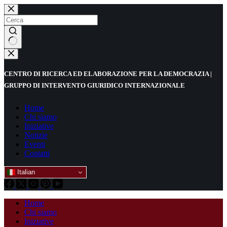
Salta
al
contenuto
Nessun
risultato
CENTRO DI RICERCA ED ELABORAZIONE PER LA DEMOCRAZIA |
GRUPPO DI INTERVENTO GIURIDICO INTERNAZIONALE
Home
Chi siamo
Iniziative
Notizie
Eventi
Contatti
Italian
Home
Chi siamo
Iniziative