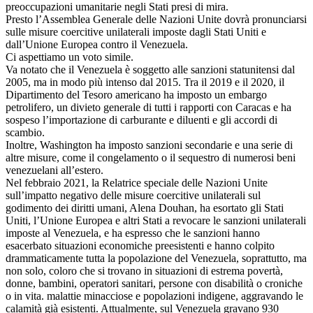
preoccupazioni umanitarie negli Stati presi di mira.
Presto l’Assemblea Generale delle Nazioni Unite dovrà pronunciarsi
sulle misure coercitive unilaterali imposte dagli Stati Uniti e
dall’Unione Europea contro il Venezuela.
Ci aspettiamo un voto simile.
Va notato che il Venezuela è soggetto alle sanzioni statunitensi dal
2005, ma in modo più intenso dal 2015. Tra il 2019 e il 2020, il
Dipartimento del Tesoro americano ha imposto un embargo
petrolifero, un divieto generale di tutti i rapporti con Caracas e ha
sospeso l’importazione di carburante e diluenti e gli accordi di
scambio.
Inoltre, Washington ha imposto sanzioni secondarie e una serie di
altre misure, come il congelamento o il sequestro di numerosi beni
venezuelani all’estero.
Nel febbraio 2021, la Relatrice speciale delle Nazioni Unite
sull’impatto negativo delle misure coercitive unilaterali sul
godimento dei diritti umani, Alena Douhan, ha esortato gli Stati
Uniti, l’Unione Europea e altri Stati a revocare le sanzioni unilaterali
imposte al Venezuela, e ha espresso che le sanzioni hanno
esacerbato situazioni economiche preesistenti e hanno colpito
drammaticamente tutta la popolazione del Venezuela, soprattutto, ma
non solo, coloro che si trovano in situazioni di estrema povertà,
donne, bambini, operatori sanitari, persone con disabilità o croniche
o in vita. malattie minacciose e popolazioni indigene, aggravando le
calamità già esistenti. Attualmente, sul Venezuela gravano 930